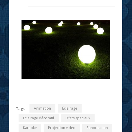
Tags:
Animation
Éclairage
Éclairage décoratif
Effets speciaux
Karaoké
Projection vidéo
Sonorisation