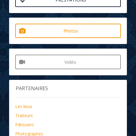
Photos
Vidéo
PARTENAIRES
Les lieux
Traiteurs
Pâtissiers
Photographes